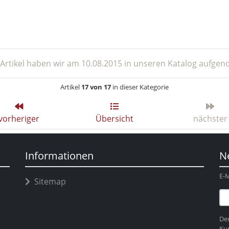
Artikel haben wir am 10.08.2015 in unseren Katalog aufge
Artikel
17 von 17
in dieser Kategorie
vorheriger
Übersicht
nächster
Informationen
N
E-M
Sitemap
Der
Ku