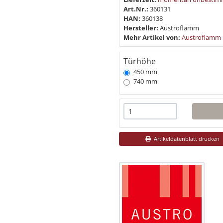
Art.Nr.:
360131
HAN:
360138
Hersteller:
Austroflamm
Mehr Artikel von:
Austroflamm
Türhöhe
450 mm
740 mm
Artikeldatenblatt drucken