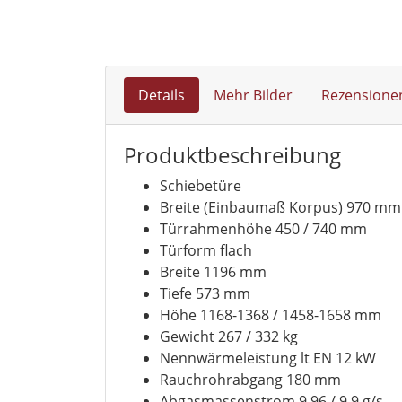
Details
Mehr Bilder
Rezensione
Produktbeschreibung
Schiebetüre
Breite (Einbaumaß Korpus) 970 mm
Türrahmenhöhe 450 / 740 mm
Türform flach
Breite 1196 mm
Tiefe 573 mm
Höhe 1168-1368 / 1458-1658 mm
Gewicht 267 / 332 kg
Nennwärmeleistung lt EN 12 kW
Rauchrohrabgang 180 mm
Abgasmassenstrom 9,96 / 9,9 g/s