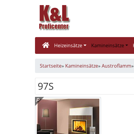
Heizeinsätze
Kamineinsätze
Startseite
»
Kamineinsätze
»
Austroflamm
97S