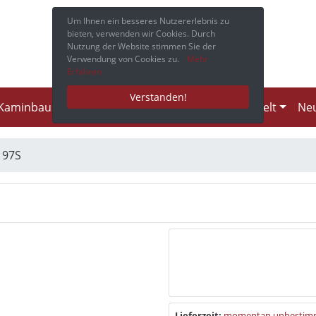
Um Ihnen ein besseres Nutzererlebnis zu
bieten, verwenden wir Cookies. Durch
Nutzung der Website stimmen Sie der
Verwendung von Cookies zu.
Mehr
Erfahren
Verstanden!
Kaminbausätze
Rauchrohre
CB-tec Produktwelt
Neu
»
97S
Lieferzeit:
momentan unbestim