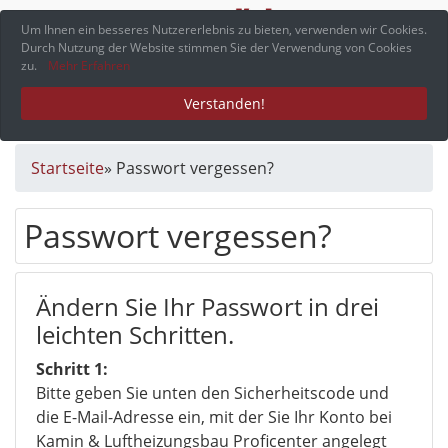
Menü
Um Ihnen ein besseres Nutzererlebnis zu bieten, verwenden wir Cookies.
Durch Nutzung der Website stimmen Sie der Verwendung von Cookies
zu.
Mehr Erfahren
Verstanden!
Startseite
»
Passwort vergessen?
Passwort vergessen?
Ändern Sie Ihr Passwort in drei
leichten Schritten.
Schritt 1:
Bitte geben Sie unten den Sicherheitscode und
die E-Mail-Adresse ein, mit der Sie Ihr Konto bei
Kamin & Luftheizungsbau Proficenter angelegt