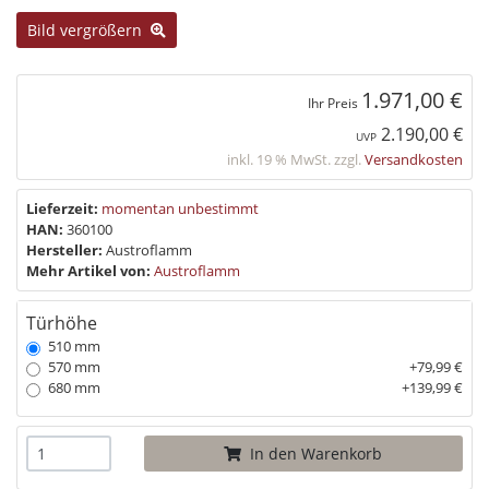
Bild vergrößern
1.971,00 €
Ihr Preis
2.190,00 €
UVP
inkl. 19 % MwSt. zzgl.
Versandkosten
Lieferzeit:
momentan unbestimmt
HAN:
360100
Hersteller:
Austroflamm
Mehr Artikel von:
Austroflamm
Türhöhe
510 mm
570 mm
+79,99 €
680 mm
+139,99 €
In den Warenkorb