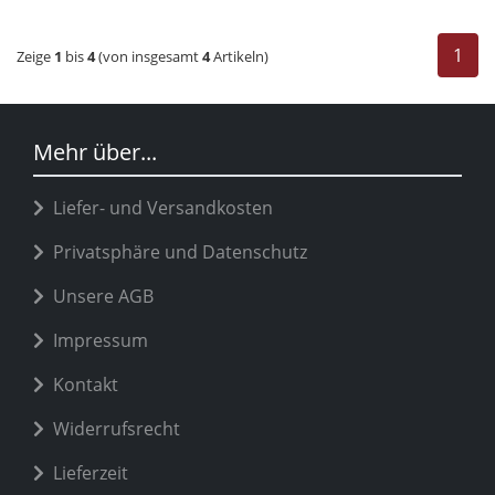
1
Zeige
1
bis
4
(von insgesamt
4
Artikeln)
Mehr über...
Liefer- und Versandkosten
Privatsphäre und Datenschutz
Unsere AGB
Impressum
Kontakt
Widerrufsrecht
Lieferzeit