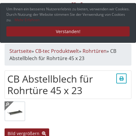
Menü
Um Ihnen ein besseres Nutzererlebnis zu bieten, verwenden wir Cookies.
Durch Nutzung der Website stimmen Sie der Verwendung von Cookies
zu.
Mehr Erfahren
Verstanden!
Startseite
»
CB-tec Produktwelt
»
Rohrtüren
»
CB
Abstellblech für Rohrtüre 45 x 23
CB Abstellblech für
Rohrtüre 45 x 23
Bild vergrößern