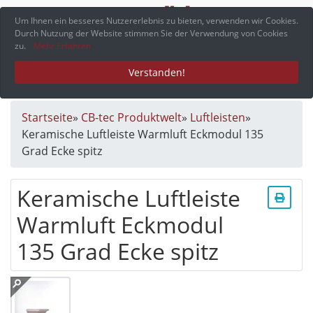
Menü
Um Ihnen ein besseres Nutzererlebnis zu bieten, verwenden wir Cookies.
Durch Nutzung der Website stimmen Sie der Verwendung von Cookies
zu.
Mehr Erfahren
Verstanden!
Startseite
»
CB-tec Produktwelt
»
Luftleisten
»
Keramische Luftleiste Warmluft Eckmodul 135
Grad Ecke spitz
Keramische Luftleiste
Warmluft Eckmodul
135 Grad Ecke spitz