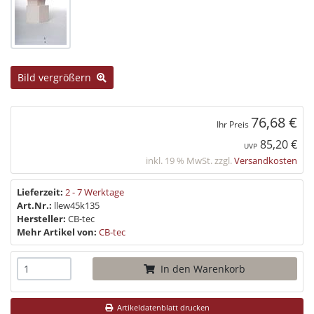
Bild vergrößern
76,68 €
Ihr Preis
85,20 €
UVP
inkl. 19 % MwSt. zzgl.
Versandkosten
Lieferzeit:
2 - 7 Werktage
Art.Nr.:
llew45k135
Hersteller:
CB-tec
Mehr Artikel von:
CB-tec
In den Warenkorb
Artikeldatenblatt drucken