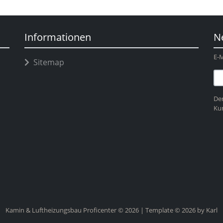
Informationen
N
E-M
Sitemap
Der
Ku
Kamin & Luftheizungsbau Proficenter © 2026 | Template © 2026 by Karl