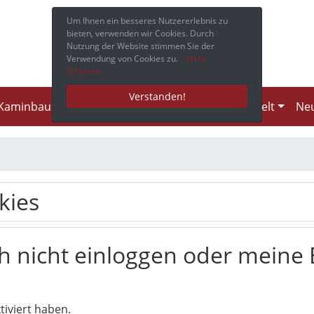
Um Ihnen ein besseres Nutzererlebnis zu
bieten, verwenden wir Cookies. Durch
Nutzung der Website stimmen Sie der
Verwendung von Cookies zu.
Mehr
Erfahren
Verstanden!
Kaminbausätze
Rauchrohre
CB-tec Produktwelt
Neu
kies
 nicht einloggen oder meine 
tiviert haben.