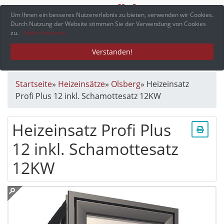
Menü
Um Ihnen ein besseres Nutzererlebnis zu bieten, verwenden wir Cookies.
Durch Nutzung der Website stimmen Sie der Verwendung von Cookies
zu.
Mehr Erfahren
Verstanden!
Startseite
»
Heizeinsätze
»
Olsberg
»
Heizeinsatz
Profi Plus 12 inkl. Schamottesatz 12KW
Heizeinsatz Profi Plus
12 inkl. Schamottesatz
12KW