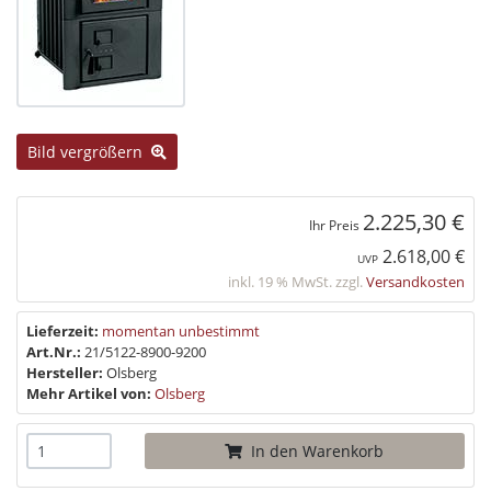
Bild vergrößern
2.225,30 €
Ihr Preis
2.618,00 €
UVP
inkl. 19 % MwSt. zzgl.
Versandkosten
Lieferzeit:
momentan unbestimmt
Art.Nr.:
21/5122-8900-9200
Hersteller:
Olsberg
Mehr Artikel von:
Olsberg
In den Warenkorb