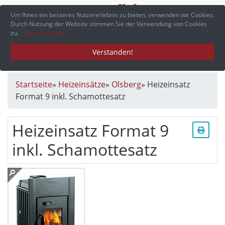
Menü
Um Ihnen ein besseres Nutzererlebnis zu bieten, verwenden wir Cookies.
Durch Nutzung der Website stimmen Sie der Verwendung von Cookies
zu.
Mehr Erfahren
Verstanden!
Startseite
»
Heizeinsätze
»
Olsberg
»
Heizeinsatz
Format 9 inkl. Schamottesatz
Heizeinsatz Format 9
inkl. Schamottesatz